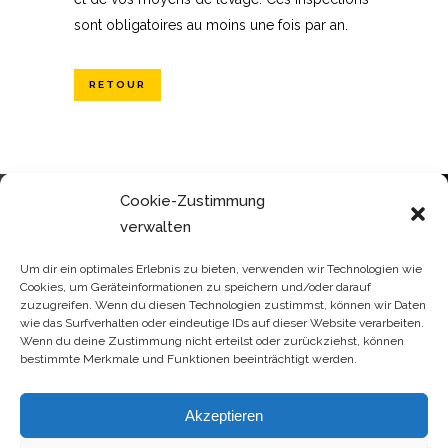
sont obligatoires au moins une fois par an.
RETOUR
Cookie-Zustimmung
verwalten
DIREKT ZUM SHOP
Um dir ein optimales Erlebnis zu bieten, verwenden wir Technologien wie
Cookies, um Geräteinformationen zu speichern und/oder darauf
FINDEN SIE ALLE PRODUKTE
zuzugreifen. Wenn du diesen Technologien zustimmst, können wir Daten
DIREKT IN UNSEREM ONLINE
wie das Surfverhalten oder eindeutige IDs auf dieser Website verarbeiten.
SHOP
Wenn du deine Zustimmung nicht erteilst oder zurückziehst, können
bestimmte Merkmale und Funktionen beeinträchtigt werden.
ONLINESHOP
Akzeptieren